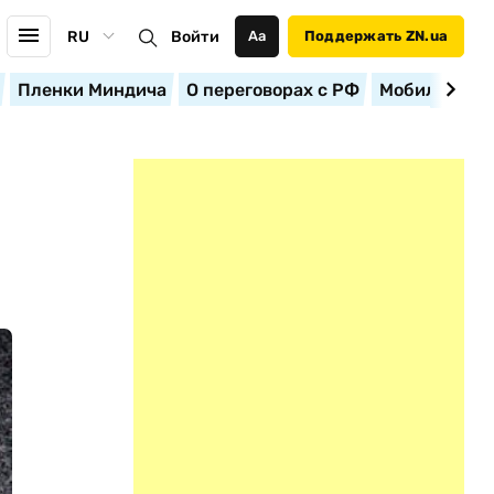
RU
Войти
Аа
Поддержать ZN.ua
Пленки Миндича
О переговорах с РФ
Мобилизация