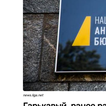
news.liga.net
Гарькавый, ранее 