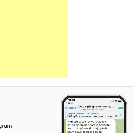
egram