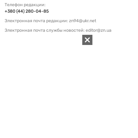
Телефон редакции:
+380 (44) 280-04-85
Электронная почта редакции:
zn94@ukr.net
Электронная почта службы новостей:
editor@zn.ua
СОЦСЕТИ
ПОДДЕРЖАТЬ ZN.UA
Поддержать независимую
журналистику!
ЗЕРКАЛО НЕДЕЛИ
не подводим с 1994-го года
АРХИВ