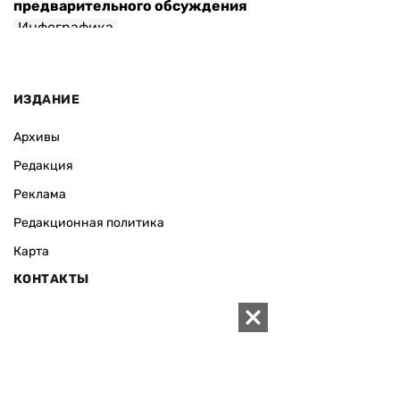
предварительного обсуждения
Инфографика
ИЗДАНИЕ
Архивы
Редакция
Реклама
Редакционная политика
Карта
КОНТАКТЫ
01010 Киев, ул. Князей Острожских, 19/1
Телефон редакции:
+380 (44) 280-04-85
Электронная почта редакции:
zn94@ukr.net