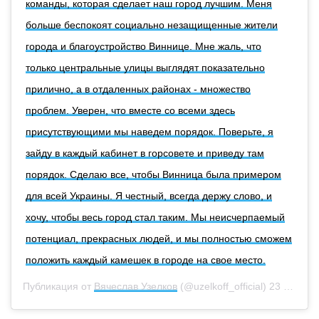
команды, которая сделает наш город лучшим. Меня
больше беспокоят социально незащищенные жители
города и благоустройство Виннице. Мне жаль, что
только центральные улицы выглядят показательно
прилично, а в отдаленных районах - множество
проблем. Уверен, что вместе со всеми здесь
присутствующими мы наведем порядок. Поверьте, я
зайду в каждый кабинет в горсовете и приведу там
порядок. Сделаю все, чтобы Винница была примером
для всей Украины. Я честный, всегда держу слово, и
хочу, чтобы весь город стал таким. Мы неисчерпаемый
потенциал, прекрасных людей, и мы полностью сможем
положить каждый камешек в городе на свое место.
Публикация от
Вячеслав Узелков
(@uzelkoff_official)
23 Сен 2020 в 5:32 PDT