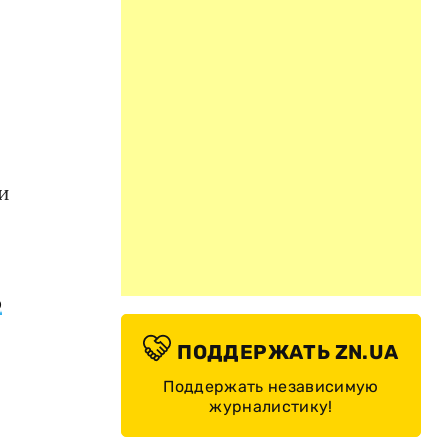
и
р
ПОДДЕРЖАТЬ ZN.UA
Поддержать независимую
журналистику!