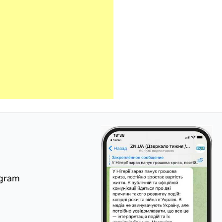
egram