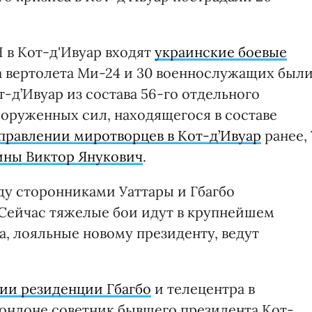
 в Кот-д'Ивуар входят
украинские боевые
а вертолета Ми-24 и 30 военнослужащих был
-д’Ивуар из состава 56-го отдельного
ооруженных сил, находящегося в составе
правлении миротворцев в Кот-д’Ивуар
ранее, 
ины Виктор Янукович
.
у сторонниками Уаттары и Гбагбо
Сейчас тяжелые бои идут в крупнейшем
а, лояльные новому президенту, ведут
тии резиденции Гбагбо
и телецентра в
ондоне советник бывшего президента Кот-