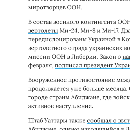
миротворцев ООН.
В состав военного контингента ООН
вертолеты
Ми-24, Ми-8 и Ми-17. Дв
передислоцированы Украиной в Кот
вертолетного отряда украинских в
миссии ООН в Либерии. Закон о
на
февраля,
подписал президент Укра
Вооруженное противостояние межд
продолжается уже больше месяца. 
городе страны Абиджане, где войск
активное наступление.
Штаб Уаттары также
сообщал о взя
Абиджане, однако находящийся в Л