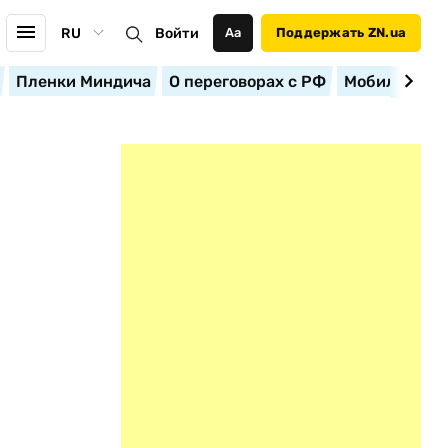
RU
Войти
Аа
Поддержать ZN.ua
Пленки Миндича
О переговорах с РФ
Мобилизация