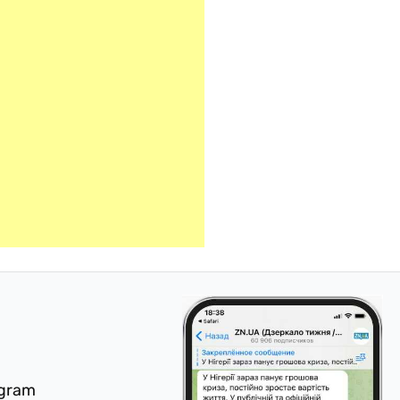
egram