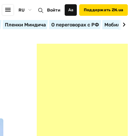
RU
Войти
Аа
Поддержать ZN.ua
Пленки Миндича
О переговорах с РФ
Мобилизация