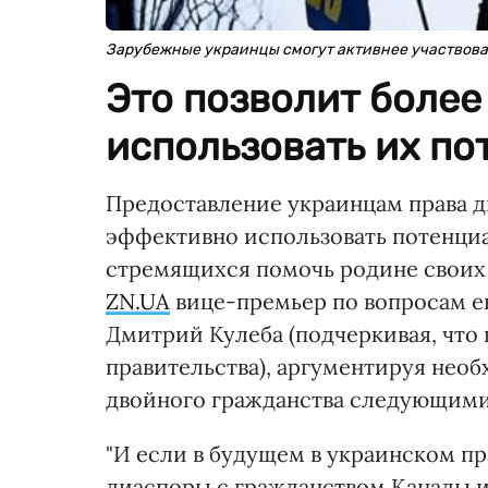
Зарубежные украинцы смогут активнее участвоват
Это позволит боле
использовать их по
Предоставление украинцам права д
эффективно использовать потенциа
стремящихся помочь родине своих 
ZN.UA
вице-премьер по вопросам е
Дмитрий Кулеба (подчеркивая, что 
правительства), аргументируя нео
двойного гражданства следующим
"И если в будущем в украинском п
диаспоры с гражданством Канады ил