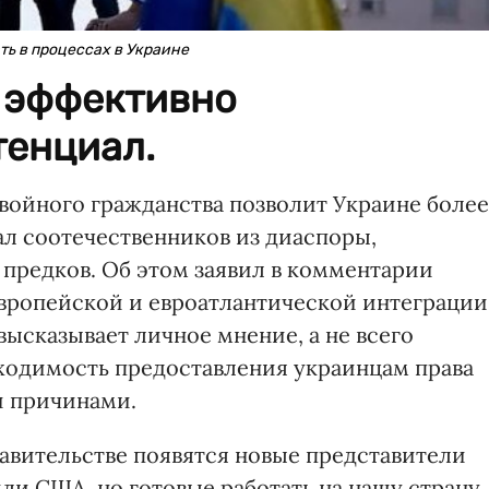
ь в процессах в Украине
е эффективно
тенциал.
войного гражданства позволит Украине более
л соотечественников из диаспоры,
предков. Об этом заявил в комментарии
вропейской и евроатлантической интеграции
высказывает личное мнение, а не всего
бходимость предоставления украинцам права
и причинами.
равительстве появятся новые представители
и США, но готовые работать на нашу страну,