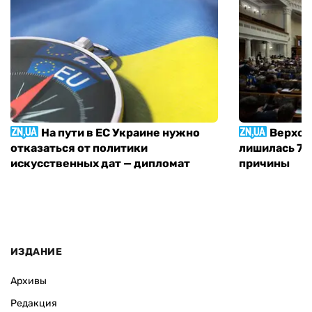
На пути в ЕС Украине нужно
Верхов
отказаться от политики
лишилась 71 
искусственных дат — дипломат
причины
ИЗДАНИЕ
Архивы
Редакция