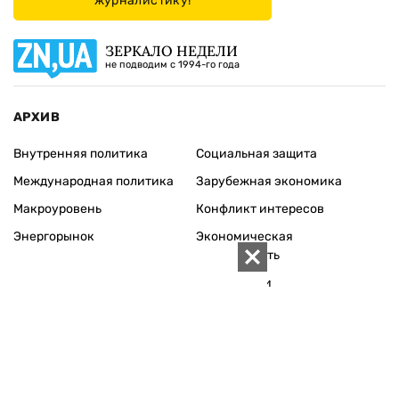
журналистику!
ЗЕРКАЛО НЕДЕЛИ
не подводим с 1994-го года
АРХИВ
Внутренняя политика
Социальная защита
Международная политика
Зарубежная экономика
Макроуровень
Конфликт интересов
Энергорынок
Экономическая
безопасность
Приватизация
Персоналии
Экономика регионов
Социум
Наука
История
Технологии
Круг семьи
Среда обитания
Туризм