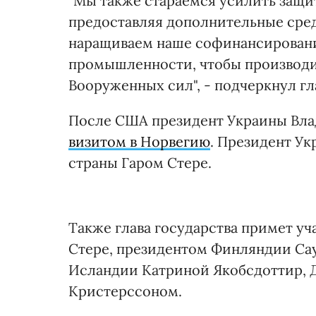
"Мы также стараемся усилить защи
предоставляя дополнительные сре
наращиваем наше софинансирован
промышленности, чтобы производи
Вооруженных сил", - подчеркнул гл
После США президент Украины Вл
визитом в Норвегию
. Президент У
страны Гаром Стере.
Также глава государства примет уч
Стере, президентом Финляндии С
Исландии Катриной Якобсдоттир, 
Кристерссоном.