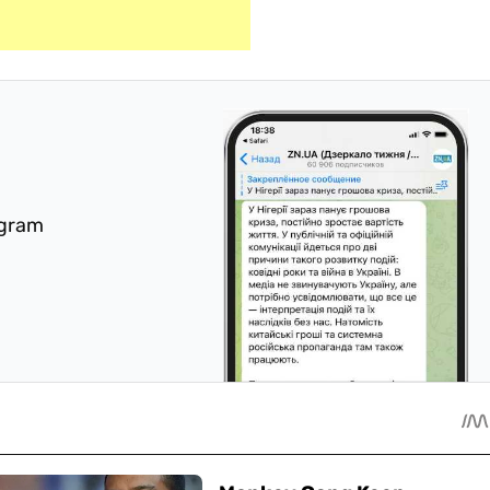
egram