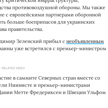
ту критической инфраструктуры,
дства противовоздушной обороны. Мы также
ие с европейскими партнерами оборонной
ть больше боеприпасов для украинских
ава правительства.
адимир Зеленский прибыл с
необъявленным
краины уже встретился с премьер-министром
RELATED VIDEO
астие в саммите Северных стран вместе со
аули Ниинисте и премьер-министрами
Дании Метте Фредериксен и Швеции Ульфом