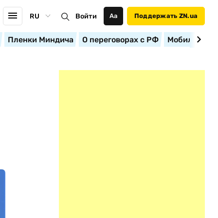
RU
Войти
Аа
Поддержать ZN.ua
Пленки Миндича
О переговорах с РФ
Мобилизация