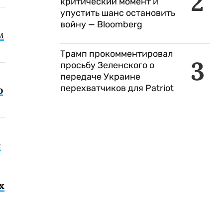
2
критический момент и
упустить шанс остановить
войну — Bloomberg
м
Трамп прокомментировал
3
просьбу Зеленского о
передаче Украине
перехватчиков для Patriot
о
с
х