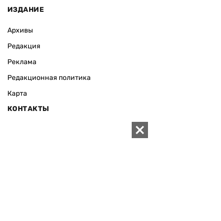
ИЗДАНИЕ
Архивы
Редакция
Реклама
Редакционная политика
Карта
КОНТАКТЫ
01010 Киев, ул. Князей Острожских, 19/1
Телефон редакции:
+380 (44) 280-04-85
Электронная почта редакции:
zn94@ukr.net
Электронная почта службы новостей:
editor@zn.ua
СОЦСЕТИ