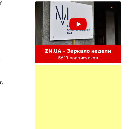
у
ZN.UA - Зеркало недели
5610 подписчиков
ь
в