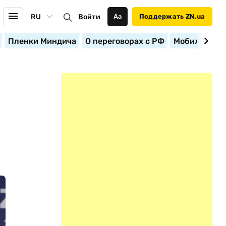
RU
Войти
Аа
Поддержать ZN.ua
Пленки Миндича
О переговорах с РФ
Мобилизация