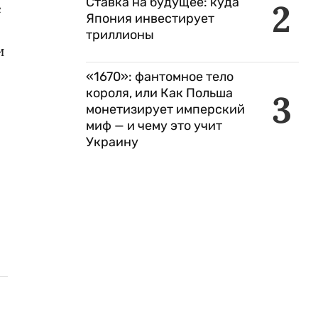
Ставка на будущее: куда
2
е
Япония инвестирует
триллионы
и
«1670»: фантомное тело
короля, или Как Польша
3
монетизирует имперский
миф — и чему это учит
Украину