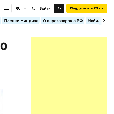
RU
Войти
Аа
Поддержать ZN.ua
Пленки Миндича
О переговорах с РФ
Мобилизация
 О