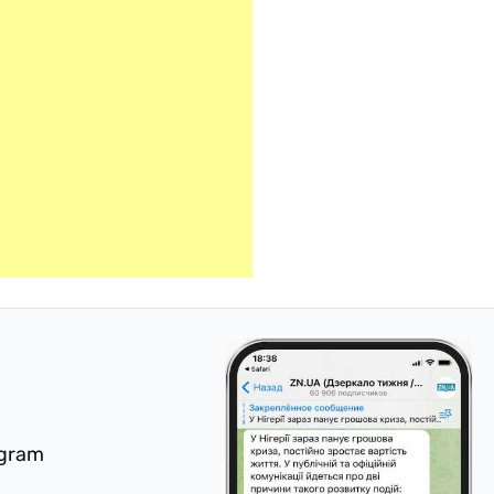
egram