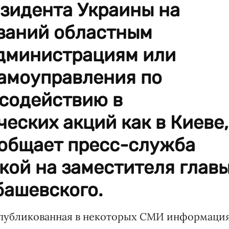
зидента Украины на
азаний областным
дминистрациям или
самоуправления по
 содействию в
еских акций как в Киеве,
сообщает пресс-служба
кой на заместителя глав
башевского.
 опубликованная в некоторых СМИ информаци