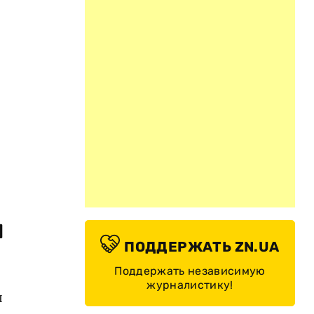
ы
ПОДДЕРЖАТЬ ZN.UA
Поддержать независимую
журналистику!
я