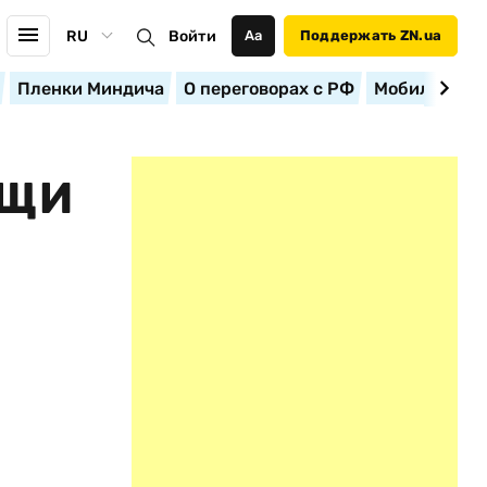
RU
Войти
Аа
Поддержать ZN.ua
Пленки Миндича
О переговорах с РФ
Мобилизация
ОЩИ