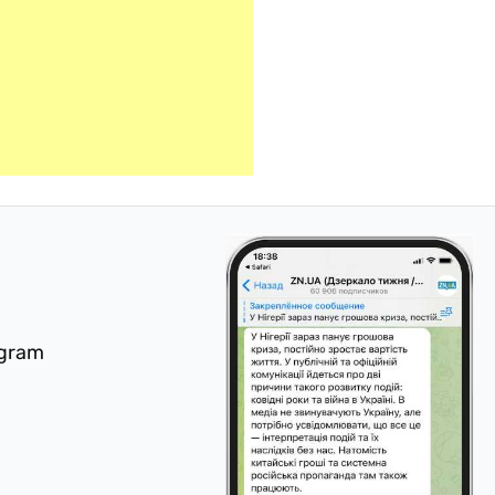
egram