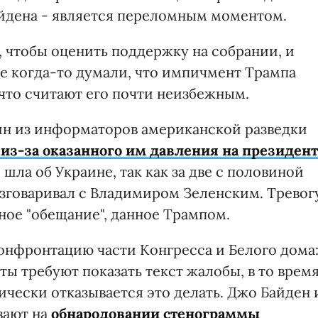
йдена - является переломным моментом.
, чтобы оценить поддержку на собрании, и
е когда-то думали, что импичмент Трампа
 что считают его почти неизбежным.
дин из информаторов американской разведки
из-за оказанного им давления на президент
у, шла об Украине, так как за две с половиной
зговаривал с Владимиром Зеленским. Тревог
ное "обещание", данное Трампом.
нфронтацию части Конгресса и Белого дома
ы требуют показать текст жалобы, в то врем
чески отказывается это делать. Джо Байден 
вают на
обнародовании стенограммы