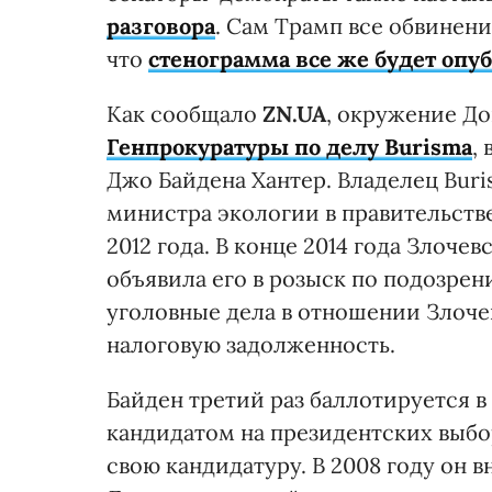
разговора
. Сам Трамп все обвинен
что
стенограмма все же будет опу
Как сообщало
ZN.UA
, окружение Д
Генпрокуратуры по делу Burisma
,
Джо Байдена Хантер. Владелец Bur
министра экологии в правительстве
2012 года. В конце 2014 года Злоче
объявила его в розыск по подозре
уголовные дела в отношении Злоче
налоговую задолженность.
Байден третий раз баллотируется в
кандидатом на президентских выбора
свою кандидатуру. В 2008 году он в