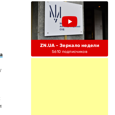
ZN.UA - Зеркало недели
5610 подписчиков
а
у
:
я
и