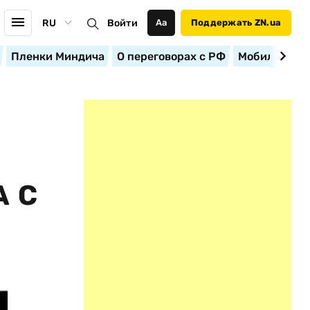
RU
Войти
Аа
Поддержать ZN.ua
Пленки Миндича
О переговорах с РФ
Мобилизация
А С