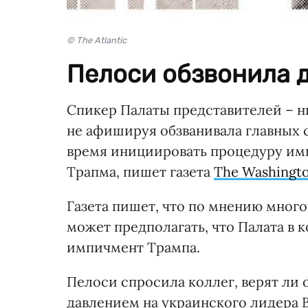
© The Atlantic
Пелоси обзвонила 
Спикер Палаты представителей – 
не афишируя обзванивала главных с
время инициировать процедуру им
Трапма, пишет газета
The Washingto
Газета пишет, что по мнению мног
может предполагать, что Палата в 
импичмент Трампа.
Пелоси спросила коллег, верят ли 
давлением на украинского лидера 