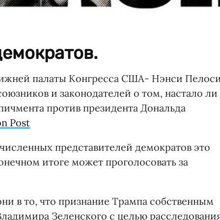
демократов.
нижней палаты Конгресса США- Нэнси Пелос
оюзников и законодателей о том, настало ли
пичмента против президента Дональда
n Post
очисленных представителей демократов это
конечном итоге может проголосовать за
они в то, что признание Трампа собственным
Владимира Зеленского с целью расследовани