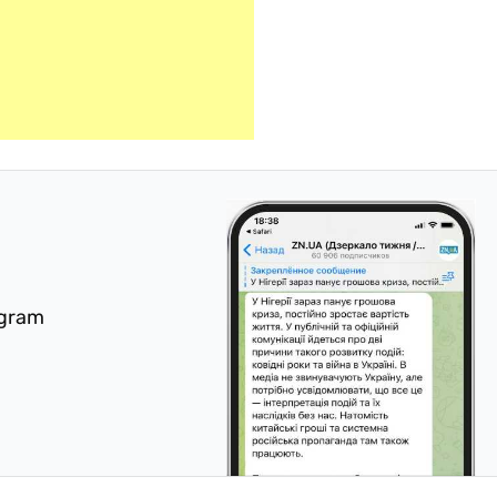
egram