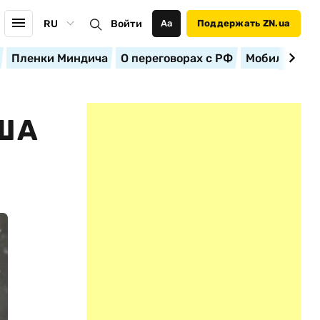
RU
Войти
Аа
Поддержать ZN.ua
Пленки Миндича
О переговорах с РФ
Мобилизация
ША