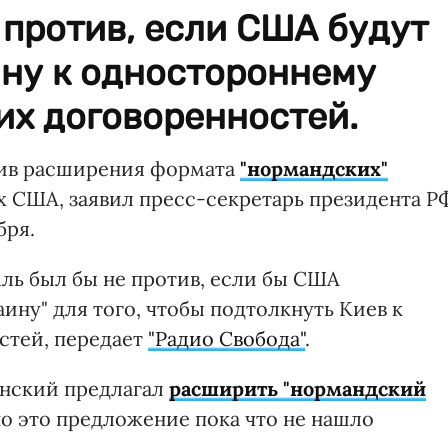
 против, если США будут
ину к одностороннему
х договоренностей.
тив расширения формата
"нормандских"
х США, заявил пресс-секретарь президента Р
бря.
ль был бы не против, если бы США
аину" для того, чтобы подтолкнуть Киев к
стей, передает
"Радио Свобода"
.
нский предлагал
расширить "нормандский
но это предложение пока что не нашло