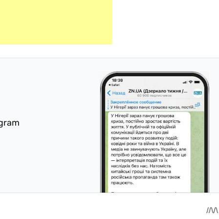
egram