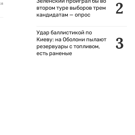
Зеленский проиграл бы во
2
ся
втором туре выборов трем
кандидатам — опрос
Удар баллистикой по
3
Киеву: на Оболони пылают
резервуары с топливом,
есть раненые