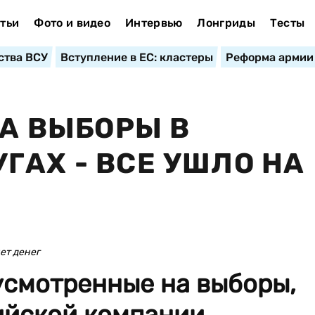
тьи
Фото и видео
Интервью
Лонгриды
Тесты
ства ВСУ
Вступление в ЕС: кластеры
Реформа армии
НА ВЫБОРЫ В
ГАХ - ВСЕ УШЛО НА
ет денег
усмотренные на выборы,
ийской компании