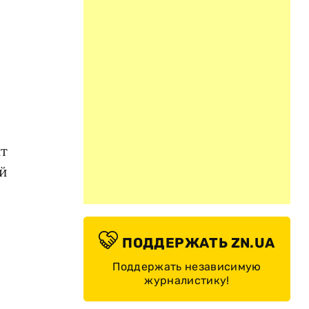
нт
ой
ПОДДЕРЖАТЬ ZN.UA
Поддержать независимую
журналистику!