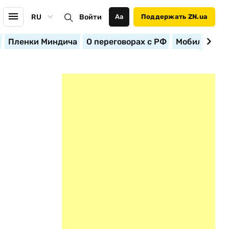
RU
Войти
Аа
Поддержать ZN.ua
Пленки Миндича
О переговорах с РФ
Мобилизация