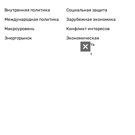
Внутренняя политика
Социальная защита
Международная политика
Зарубежная экономика
Макроуровень
Конфликт интересов
Энергорынок
Экономическая
безопасность
Приватизация
Персоналии
Экономика регионов
Социум
Наука
История
Технологии
Круг семьи
Среда обитания
Туризм
Церковь
Собственность
Культура
Использование материалов «ZN.UA» разрешается при
условии ссылки на «ZN.UA».