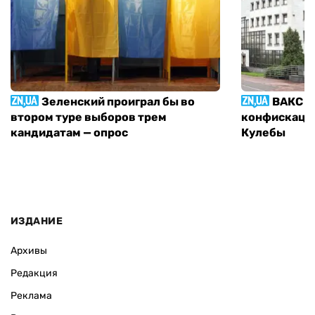
Зеленский проиграл бы во
ВАКС р
втором туре выборов трем
конфискации
кандидатам — опрос
Кулебы
ИЗДАНИЕ
Архивы
Редакция
Реклама