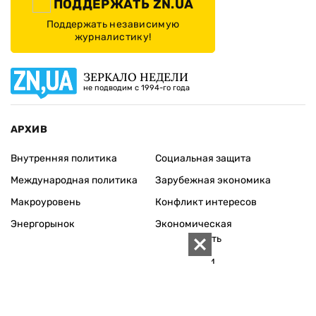
ПОДДЕРЖАТЬ ZN.UA
Поддержать независимую
журналистику!
ЗЕРКАЛО НЕДЕЛИ
не подводим с 1994-го года
АРХИВ
Внутренняя политика
Социальная защита
Международная политика
Зарубежная экономика
Макроуровень
Конфликт интересов
Энергорынок
Экономическая
безопасность
Приватизация
Персоналии
Экономика регионов
Социум
Наука
История
Технологии
Круг семьи