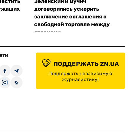
местить
Зеленский и Вучич
лужащих
договорились ускорить
заключение соглашения о
свободной торговле между
странами
ЕТИ
ПОДДЕРЖАТЬ ZN.UA
Поддержать независимую
журналистику!