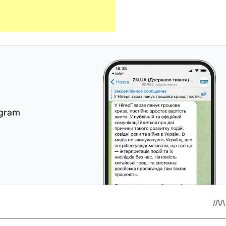
egram