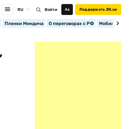
RU
Войти
Аа
Поддержать ZN.ua
Пленки Миндича
О переговорах с РФ
Мобилизация
,