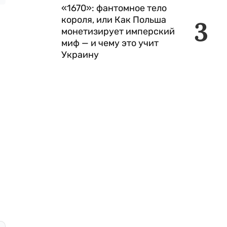
«1670»: фантомное тело
короля, или Как Польша
3
монетизирует имперский
миф — и чему это учит
Украину