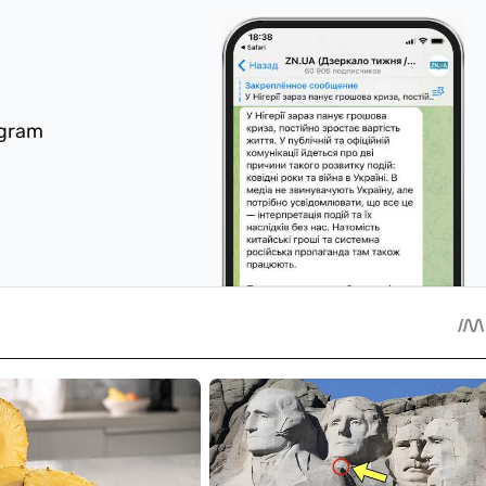
egram