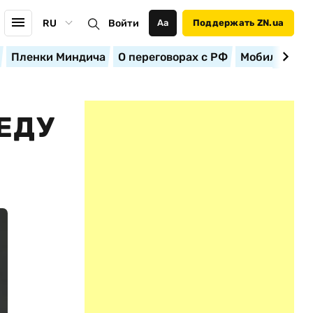
RU
Войти
Аа
Поддержать ZN.ua
Пленки Миндича
О переговорах с РФ
Мобилизация
ЕДУ