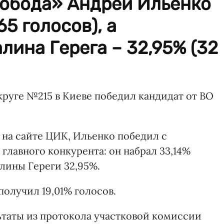
вобода» Андрей Ильенко
65 голосов), а
ина Герега – 32,95% (32
руге №215 в Киеве победил кандидат от ВО
на сайте ЦИК, Ильенко победил с
главного конкурента: он набрал 33,14%
алины Гереги 32,95%.
олучил 19,01% голосов.
льтаты из протокола участковой комиссии