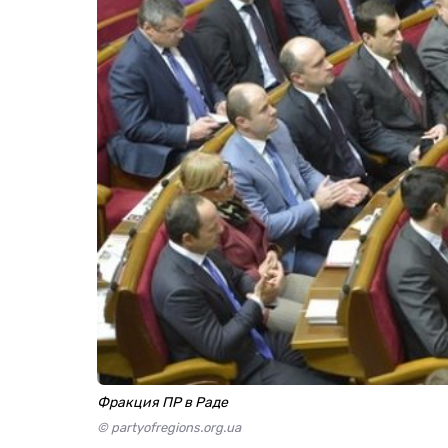
Фракция ПР в Раде
© partyofregions.org.ua