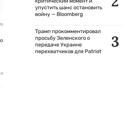
2
критический момент и
упустить шанс остановить
войну — Bloomberg
35
Трамп прокомментировал
3
просьбу Зеленского о
то
передаче Украине
перехватчиков для Patriot
ся