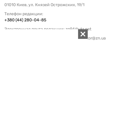
01010 Киев, ул. Князей Острожских, 19/1
Телефон редакции:
+380 (44) 280-04-85
Электронная почта редакции:
zn94@ukr.net
Электронная почта службы новостей:
editor@zn.ua
СОЦСЕТИ
ПОДДЕРЖАТЬ ZN.UA
Поддержать независимую
журналистику!
ЗЕРКАЛО НЕДЕЛИ
не подводим с 1994-го года
АРХИВ