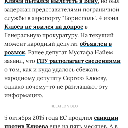
Клюев пытался вылететь в Вену
, но был
задержан представителями пограничной
службы в аэропорту "Борисполь". 4 июня
Клюев не явился на допрос
в
Генеральную прокуратуру. На текущий
момент народный депутат
объявлен в
розыск
.
Ранее депутат Мустафа Найем
заявил, что
ГПУ располагает сведениями
о том, как и куда удалось сбежать
народному депутату Сергею Клюеву,
однако почему-то не разглашают эту
информацию.
RELATED VIDEO
5 октября 2015 года ЕС продлил
санкции
против Клюева
еще на пять месяцев. А в