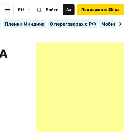
RU
Войти
Аа
Поддержать ZN.ua
Пленки Миндича
О переговорах с РФ
Мобилизация
НА