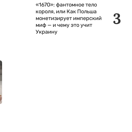
«1670»: фантомное тело
короля, или Как Польша
3
монетизирует имперский
миф — и чему это учит
Украину