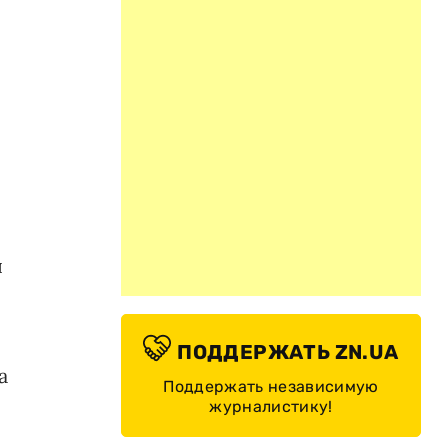
я
ПОДДЕРЖАТЬ ZN.UA
а
Поддержать независимую
журналистику!