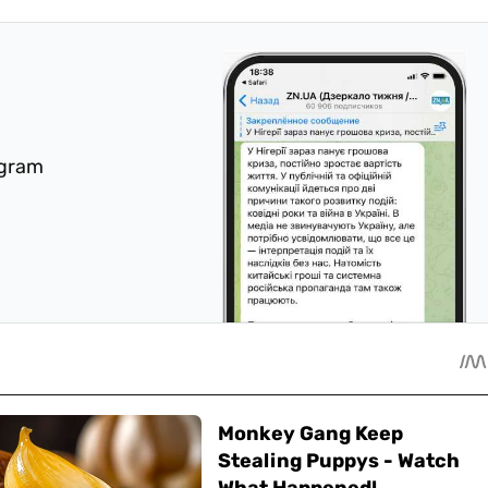
egram