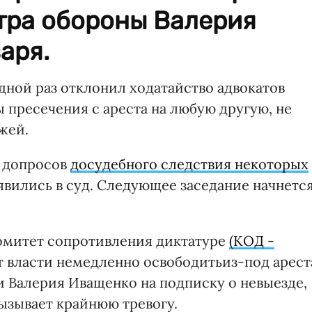
тра обороны Валерия
аря.
дной раз отклонил ходатайство адвокатов
 пресечения с ареста на любую другую, не
жей.
ы допросов
досудебного следствия некоторых
 явились в суд. Следующее заседание начнетс
Комитет сопротивления диктатуре
(КОД -
от власти немедленно освободитьиз-под арест
Валерия Иващенко на подписку о невыезде,
ызывает крайнюю тревогу.