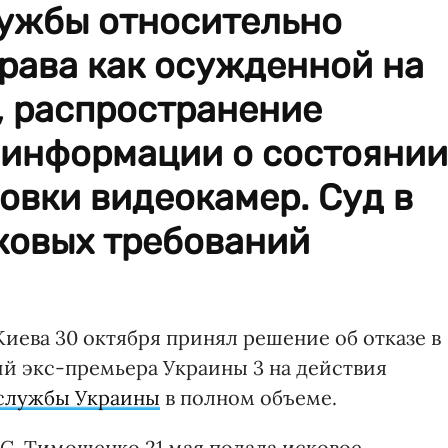
ужбы относительно
рава как осужденной на
, распространение
информации о состоянии
новки видеокамер. Суд в
ковых требований
ева 30 октября принял решение об отказе в
й экс-премьера Украины 3 на действия
 службы Украины
в полном объеме.
С, Тимошенко 21 мая подала исковое