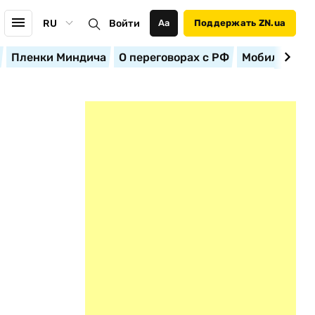
RU
Войти
Аа
Поддержать ZN.ua
Пленки Миндича
О переговорах с РФ
Мобилизация