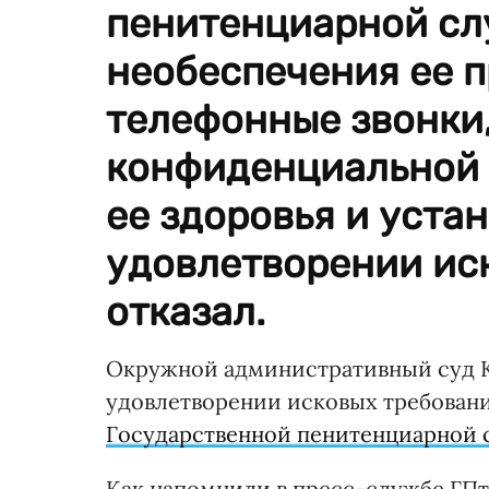
пенитенциарной сл
необеспечения ее п
телефонные звонки
конфиденциальной 
ее здоровья и уста
удовлетворении ис
отказал.
Окружной административный суд Ки
удовлетворении исковых требовани
Государственной пенитенциарной
Как напомнили в пресс-службе ГПт