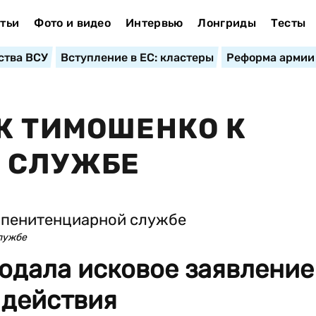
тьи
Фото и видео
Интервью
Лонгриды
Тесты
ства ВСУ
Вступление в ЕС: кластеры
Реформа армии
К ТИМОШЕНКО К
 СЛУЖБЕ
лужбе
одала исковое заявление
 действия