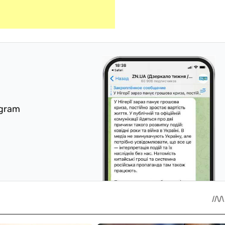
egram