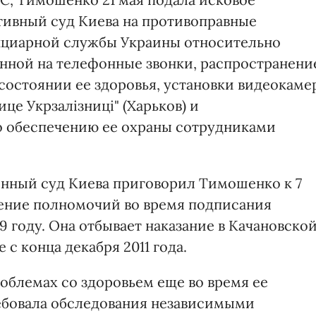
тивный суд Киева на противоправные
нциарной службы Украины относительно
енной на телефонные звонки, распространени
остоянии ее здоровья, установки видеокаме
це Укрзалізниці" (Харьков) и
по обеспечению ее охраны сотрудниками
нный суд Киева приговорил Тимошенко к 7
ение полномочий во время подписания
9 году. Она отбывает наказание в Качановско
с конца декабря 2011 года.
облемах со здоровьем еще во время ее
ебовала обследования независимыми