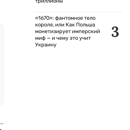
триллионы
«1670»: фантомное тело
короля, или Как Польша
3
монетизирует имперский
миф — и чему это учит
Украину