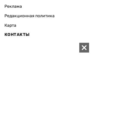
Реклама
Редакционная политика
Карта
КОНТАКТЫ
01010 Киев, ул. Князей Острожских, 19/1
Телефон редакции:
+380 (44) 280-04-85
Электронная почта редакции:
zn94@ukr.net
Электронная почта службы новостей:
editor@zn.ua
СОЦСЕТИ
ПОДДЕРЖАТЬ ZN.UA
Поддержать независимую