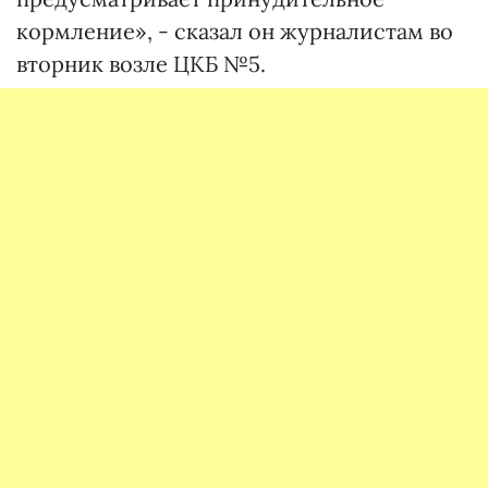
кормление», - сказал он журналистам во
вторник возле ЦКБ №5.