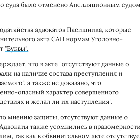
о суда было отменено Апелляционным судо
ходатайства адвокатов Пасишника, которые
инительного акта САП нормам Уголовно-
ют
"Буквы".
ерждает, что в акте "отсутствуют данные о
вали на наличие состава преступления и
емого", а также не доказано, что
венно-опасный характер совершенного
дствиях и желал ли их наступления".
 по мнению защиты, отсутствуют данные о
 Адвокаты также усомнились в правомерност
м, так как в обвинительном акте отсутствуе