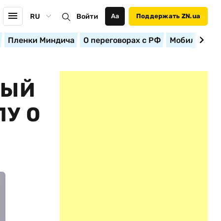
RU
Войти
Аа
Поддержать ZN.ua
Пленки Миндича
О переговорах с РФ
Мобилизация
НЫЙ
ЛУ О