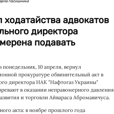
 дела Пасишника
 ходатайства адвокатов
льного директора
амерена подавать
понедельник, 10 апреля, вернул
онной прокуратуре обвинительный акт в
го директора НАК "Нафтогаз Украины"
озревают в оказании неправомерного давления
азвития и торговли Айвараса Абромавичуса.
ного акта: в ноябре прошлого года