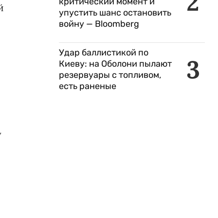
2
критический момент и
й
упустить шанс остановить
войну — Bloomberg
Удар баллистикой по
3
Киеву: на Оболони пылают
резервуары с топливом,
есть раненые
у