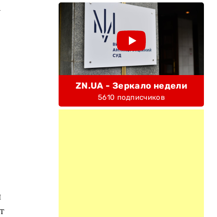
м
ZN.UA - Зеркало недели
5610 подписчиков
и
т