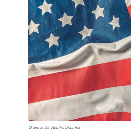
© depositphotos/Fotofabrika