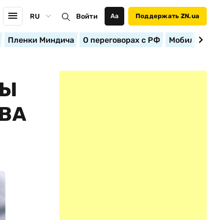
RU
Войти
Аа
Поддержать ZN.ua
Пленки Миндича
О переговорах с РФ
Мобилизация
НЫ
ДВА