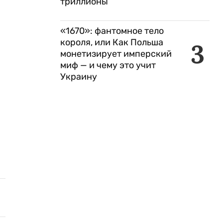
триллионы
«1670»: фантомное тело
короля, или Как Польша
3
монетизирует имперский
миф — и чему это учит
Украину