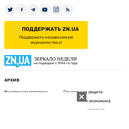
ПОДДЕРЖАТЬ ZN.UA
Поддержать независимую
журналистику!
ЗЕРКАЛО НЕДЕЛИ
не подводим с 1994-го года
АРХИВ
Внутренняя политика
Социальная защита
Международная политика
Зарубежная экономика
Макроуровень
Конфликт интересов
Энергорынок
Экономическая
безопасность
Приватизация