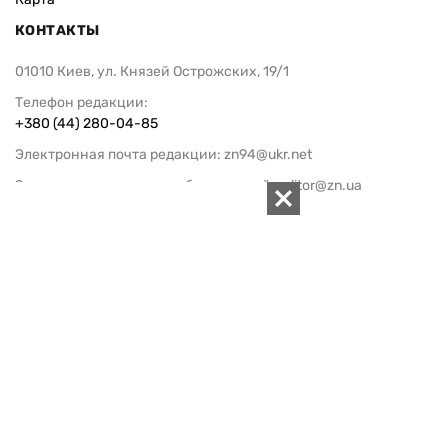
КОНТАКТЫ
01010 Киев, ул. Князей Острожских, 19/1
Телефон редакции:
+380 (44) 280-04-85
Электронная почта редакции:
zn94@ukr.net
Электронная почта службы новостей:
editor@zn.ua
СОЦСЕТИ
ПОДДЕРЖАТЬ ZN.UA
Поддержать независимую
журналистику!
ЗЕРКАЛО НЕДЕЛИ
не подводим с 1994-го года