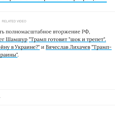
RELATED VIDEO
ить полномасштабное вторжение РФ,
ег Шамшур
"Трамп готовит "шок и трепет".
йну в Украине?"
и
Вячеслав Лихачев
"Трамп-
краины"
.