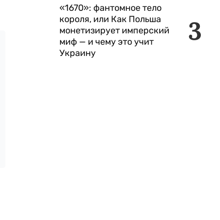
«1670»: фантомное тело
короля, или Как Польша
3
монетизирует имперский
миф — и чему это учит
Украину