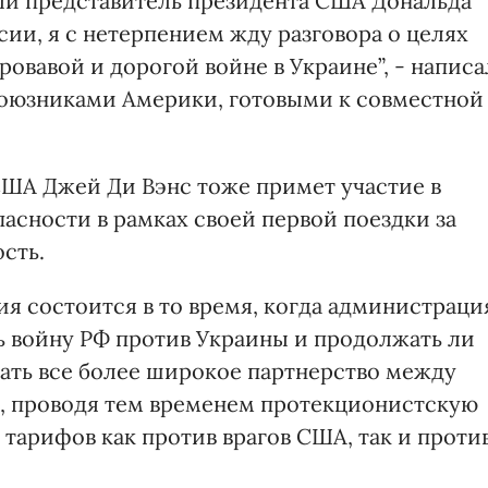
ый представитель президента США Дональда
ии, я с нетерпением жду разговора о целях
овавой и дорогой войне в Украине”, - написа
 союзниками Америки, готовыми к совместной
США Джей Ди Вэнс тоже примет участие в
сности в рамках своей первой поездки за
сть.
 состоится в то время, когда администраци
ь войну РФ против Украины и продолжать ли
вать все более широкое партнерство между
я, проводя тем временем протекционистскую
тарифов как против врагов США, так и проти