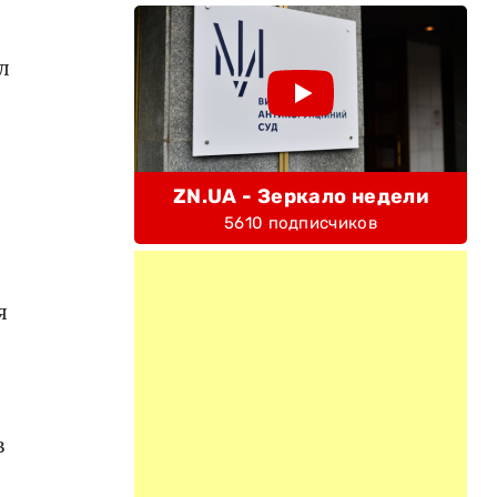
л
ZN.UA - Зеркало недели
5610 подписчиков
я
в