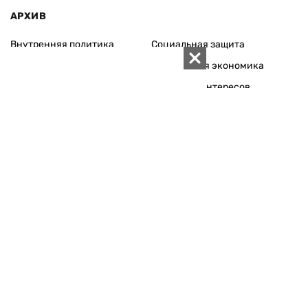
АРХИВ
Внутренняя политика
Социальная защита
Международная политика
Зарубежная экономика
Макроуровень
Конфликт интересов
Энергорынок
Экономическая
безопасность
Приватизация
Персоналии
Экономика регионов
Социум
Наука
История
Технологии
Круг семьи
Среда обитания
Туризм
Церковь
Собственность
Культура