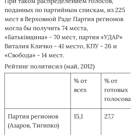
При таком распределением голосов,
поданных по партийным спискам, из 225
мест в Верховной Раде Партия регионов
могла бы получить 74 места,
«Батьківщина» - 70 мест, партия «УДАР»
Виталия Кличко - 41 место, КПУ - 26 и
«Свобода» - 14 мест.
Рейтинг политисил (май, 2012)
% от
% от
всех
готовых
голосоват
Партия регионов
15,1
27,7
(Азаров, Тигипко)