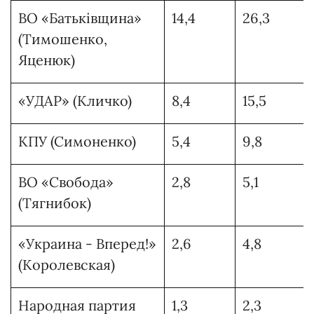
ВО «Батькiвщина»
14,4
26,3
(Тимошенко,
Яценюк)
«УДАР» (Кличко)
8,4
15,5
КПУ (Симоненко)
5,4
9,8
ВО «Свобода»
2,8
5,1
(Тягнибок)
«Украина - Вперед!»
2,6
4,8
(Королевская)
Народная партия
1,3
2,3