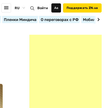
RU
Войти
Аа
Поддержать ZN.ua
Пленки Миндича
О переговорах с РФ
Мобилизация