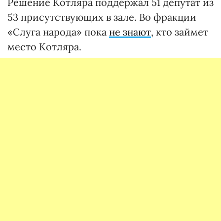
Решение Котляра поддержал 51 депутат из
53 присутствующих в зале. Во фракции
«Слуга народа» пока
не знают
, кто займет
место Котляра.