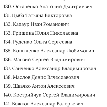
118. Заславский Юрий Иванович
119. Задорожный Андрей Викторович
120. Шипайло Остап Игоревич
121. Шинкаренко Иван Анатольевич
122. Совгиря Ольга Владимировна
123. Крейденко Владимир Викторович
124. Тарасенко Тарас Петрович
125. Сольский Николай Тарасович
126. Фролов Павел Валерьевич
127. Новиков Михаил Николаевич
128. Подгорная Виктория Валентиновна
129. Хоменко Елена Викторовна