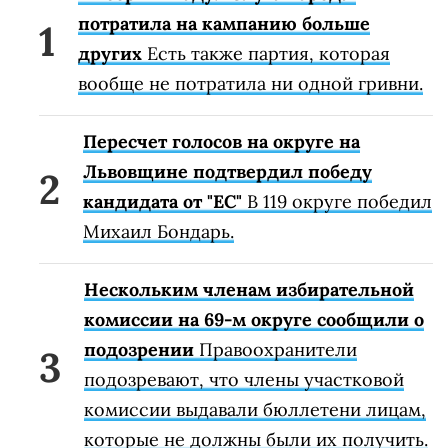
"Батькивщина" и "Голос".
RELATED VIDEO
Больше о том, кто будет представлять
политические парти на внеочередных
выборах в Верховную Раду 21 июля
читайте в материале
ZN.UA
"
Выборы в
Раду: кто вошел в списки парти
й".
Поделиться
Подготовил/ла Ирина Знась
СМОТРИТЕ СПЕЦТЕМУ: ДОСРОЧНЫЕ ВЫБОРЫ В
ВЕРХОВНУЮ РАДУ
Выборы в Раду: "Слуга народа"