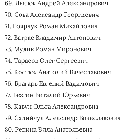
57. Саладуха Ольга Валерьевна
58. Коваль Ольга Владимировна
59. Загоруйко Алина Леонидовна
60. Бондаренко Олег Владимирович
61. Крячко Михаил Валерьевич
62. Бардина Марина Олеговна
63. Марченко Людмила Ивановна
64. Юнаков Иван Сергеевич
65. Володина Дарина Артемовна
66. Савченко Ольга Станиславовна
67. Гринчук Оксана Анатольевна
68. Козак Владимир Васильевич