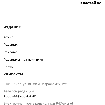
ВАС ЗАИНТЕРЕСУЕТ
Украина и Великобритания
«Страна рас
договорились усилить
вернуться к
сотрудничество в сфере ПВО
объяснил, п