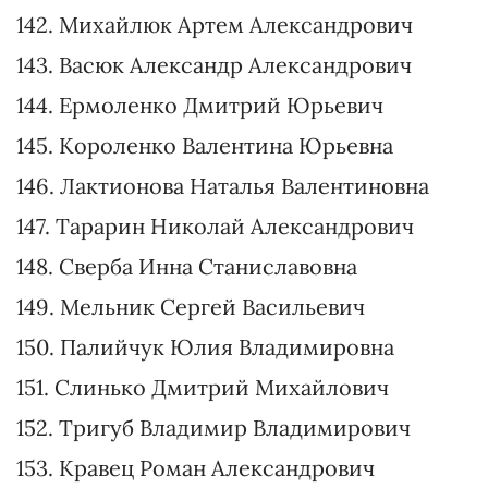
130. Остапенко Анатолий Дмитриевич
131. Цыба Татьяна Викторовна
132. Калаур Иван Романович
133. Гришина Юлия Николаевна
134. Руденко Ольга Сергеевна
135. Копыленко Александр Любимович
136. Манзий Сергей Владимирович
137. Санченко Александр Владимирович
138. Маслов Денис Вячеславович
139. Швачко Антон Алексеевич
140. Кострийчук Сергей Владимирович
141. Божков Александр Валерьевич