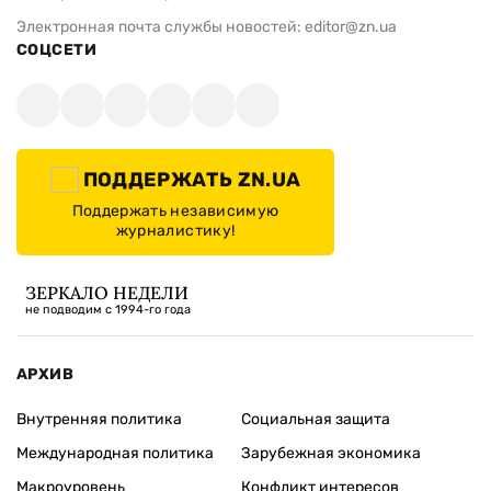
властей во
ИЗДАНИЕ
Архивы
Редакция
Реклама
Редакционная политика
Карта
КОНТАКТЫ
01010 Киев, ул. Князей Острожских, 19/1
Телефон редакции:
+380 (44) 280-04-85
Электронная почта редакции:
zn94@ukr.net