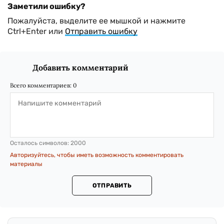
Суд обязал ОИК пересчитать голоса в
Коростене, где проиграл кандидат от
"Слуги народа"
Выборы в округе №64 с
преимуществом в 640 голосов выиграл
депутат от БПП Арешонков, который
баллотировался как самовыдвиженец.
ЦИК выявила нарушения в
финотчетах четырех партий, которые
не прошли в Раду
Анализ финансовых
документов ЦИК передала в
Национальное агентство по
предотвращению коррупции.