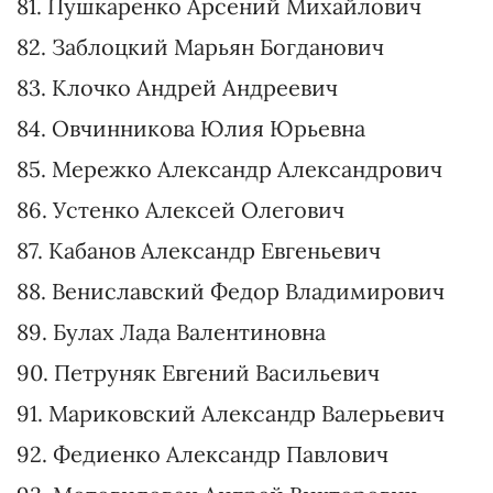
69. Лысюк Андрей Александрович
70. Сова Александр Георгиевич
71. Боярчук Роман Михайлович
72. Ватрас Владимир Антонович
73. Мулик Роман Миронович
74. Тарасов Олег Сергеевич
75. Костюх Анатолий Вячеславович
76. Брагарь Евгений Вадимович
77. Безгин Виталий Юрьевич
78. Кавун Ольга Александровна
79. Салийчук Александр Вячеславович
80. Репина Элла Анатольевна