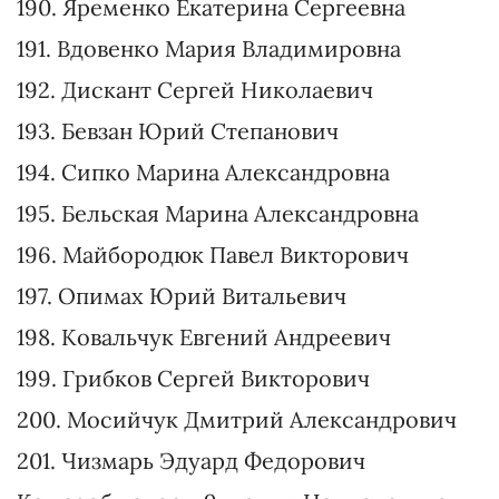
178. Капустянский Юрий Викторович
179. Хомич Игорь Васильевич
180. Фурман Владимир Анатольевич
181. Журавновский Валерий Казимович
182. Королев Денис Сергеевич
183. Масевич Станислав Андреевич
184. Расенко Артем Александрович
185. Черевань Артур Леонидович
186. Тереба Надежда Игоревна
187. Литвиненко Ирина Сергеевна
188. Москаленко Диана Сергеевна
189. Тетерева Елена Игоревна