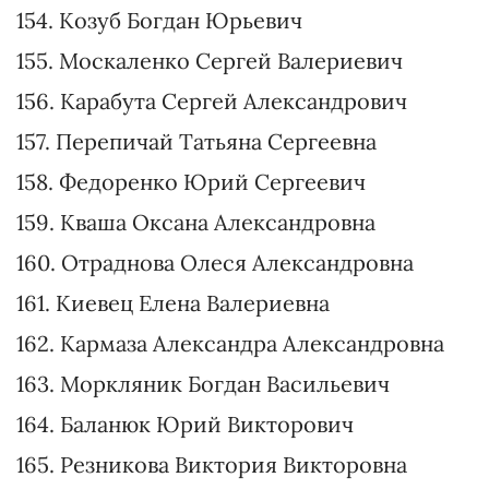
142. Михайлюк Артем Александрович
143. Васюк Александр Александрович
144. Ермоленко Дмитрий Юрьевич
145. Короленко Валентина Юрьевна
146. Лактионова Наталья Валентиновна
147. Тарарин Николай Александрович
148. Сверба Инна Станиславовна
149. Мельник Сергей Васильевич
150. Палийчук Юлия Владимировна
151. Слинько Дмитрий Михайлович
152. Тригуб Владимир Владимирович
153. Кравец Роман Александрович