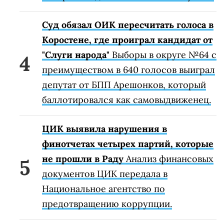
потратила на кампанию больше
других
Есть также партия, которая
вообще не потратила ни одной гривни.
Пересчет голосов на округе на
Львовщине подтвердил победу
кандидата от "ЕС"
В 119 округе победил
Михаил Бондарь.
Нескольким членам избирательной
комиссии на 69-м округе сообщили о
подозрении
Правоохранители
подозревают, что члены участковой
комиссии выдавали бюллетени лицам,
которые не должны были их получить.