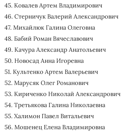
33. Соломчук Дмитрий Викторович
34. Ананченко Михаил Олегович
35. Коваленко Анна Николаевна
36. Неклюдов Владлен Михайлович
37. Кривошеев Игорь Сергеевич
38. Ионушас Сергей Константинович
39. Завитневич Александр Михайлович
40. Струневич Вадим Олегович
41. Воронов Владимир Анатольевич
42. Аристов Юрий Юрьевич
43. Кысиль Юрий Григорьевич
44. Галайчук Вадим Сергеевич