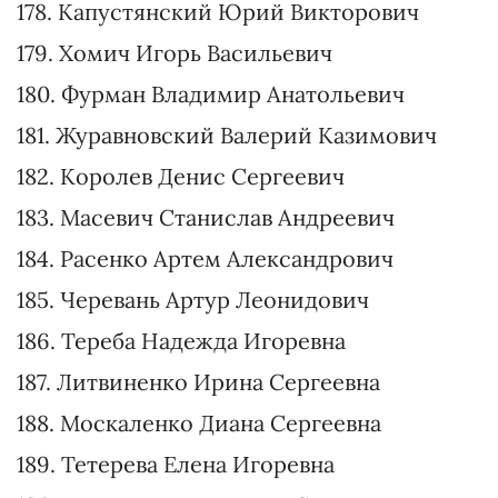
166. Слободян Елена Николаевна
167. Месяц Андрей Петрович
168. Выдолоб Дмитрий Викторович
169. Калина Кристина Андреевна
170. Рагимова Анастасия Борисовна
171. Федорова Кристина Валериевна
172. Ананян Элизабет Гариковна
173. Бондаренко Екатерина Андреевна
174. Романюк Екатерина Александровна
175. Федосова Антонина Владимировна
176. Еськов Алексей Алексеевич
177. Витикач Виталий Викторович