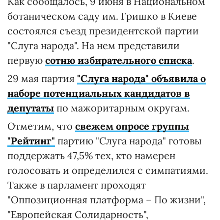
190. Яременко Екатерина Сергеевна
191. Вдовенко Мария Владимировна
192. Дискант Сергей Николаевич
193. Бевзан Юрий Степанович
194. Сипко Марина Александровна
195. Бельская Марина Александровна
196. Майбородюк Павел Викторович
197. Опимах Юрий Витальевич
198. Ковальчук Евгений Андреевич
199. Грибков Сергей Викторович
200. Мосийчук Дмитрий Александрович
201. Чизмарь Эдуард Федорович