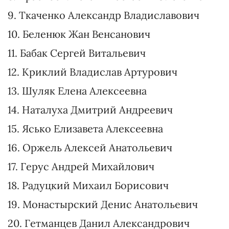
Таким образом список "Слуги народа"
сейчас выглядит так:
1. Разумков Дмитрий Александрович
2. Стефанчук Руслан Алексеевич
3. Венедиктова Ирина Валентиновна
4. Арахамия Давид Георгиевич
5. Янченко Галина Игоревна
6. Федоров Михаил Альбертович
7. Корниенко Александр Сергеевич
8. Красносильская Анастасия Олеговна