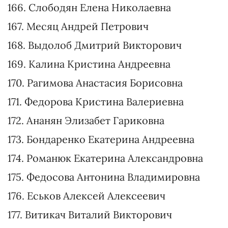
154. Козуб Богдан Юрьевич
155. Москаленко Сергей Валериевич
156. Карабута Сергей Александрович
157. Перепичай Татьяна Сергеевна
158. Федоренко Юрий Сергеевич
159. Кваша Оксана Александровна
160. Отраднова Олеся Александровна
161. Киевец Елена Валериевна
162. Кармаза Александра Александровна
163. Моркляник Богдан Васильевич
164. Баланюк Юрий Викторович
165. Резникова Виктория Викторовна