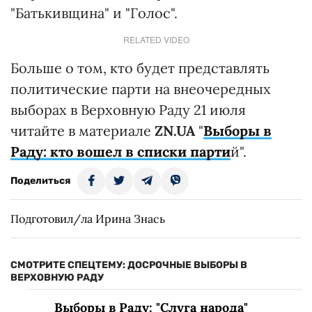
Как сообщалось, 9 июня в Национальном
ботаническом саду им. Гришко в Киеве
состоялся съезд президентской партии
"Слуга народа". На нем представили
первую
сотню избирательного списка
.
29 мая партия
"Слуга народа" об
ъявила о
наборе потенциальных кандидатов в
депутаты
по мажоритарным округам.
Отметим, что
свежем опросе группы
"Рейтинг"
партию "Слуга народа" готовы
поддержать 47,5% тех, кто намерен
голосовать и определился с симпатиями.
Также в парламент проходят
"Оппозиционная платформа – По жизни",
"Европейская Солидарность",