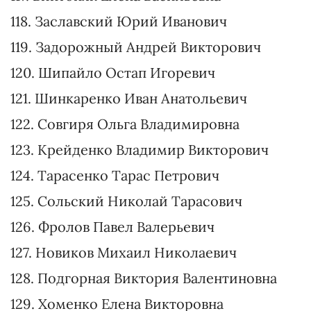
106. Дмитриева Оксана Александровна
107. Шол Маргарита Витальевна
108. Костин Андрей Евгеньевич
109. Горбенко Руслан Александрович
110. Жупанин Андрей Викторович
111. Тистык Ростислав Ярославович
112. Кравчук Евгения Михайловна
113. Яковлева Нелли Ильинична
114. Гривко Сергей Дмитриевич
115. Павловский Петр Иванович
116. Аллахвердиева Ирина Валерьевна
117. Винтоняк Елена Васильевна