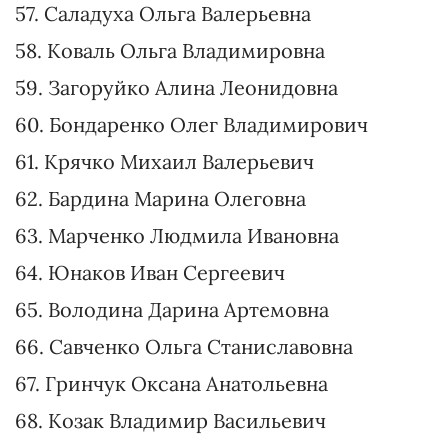
45. Ковалев Артем Владимирович
46. Стерничук Валерий Александрович
47. Михайлюк Галина Олеговна
48. Бабий Роман Вячеславович
49. Качура Александр Анатольевич
50. Новосад Анна Игоревна
51. Культенко Артем Валерьевич
52. Марусяк Олег Романович
53. Кириченко Николай Александрович
54. Третьякова Галина Николаевна
55. Халимон Павел Витальевич
56. Мошенец Елена Владимировна