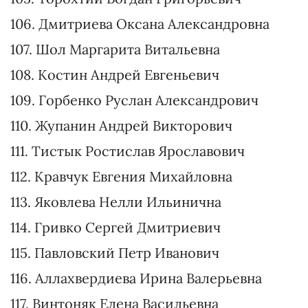
93. Мотовиловец Андрей Викторович
94. Колесник Анна Сергеевна
95. Богуцкая Елизавета Петровна
96. Нагаевский Артем Сергеевич
97. Потураев Никита Русланович
98. Якименко Павел Витальевич
99. Соколов Михаил Юрьевич
100. Кунаев Артем Юрьевич
101. Припутень Дмитрий Сергеевич
102. Павлюк Максим Васильевич
103. Мокан Василий Иванович
104. Пидласа Роксолана Андреевна
105. Торохтий Богдан Григорьевич