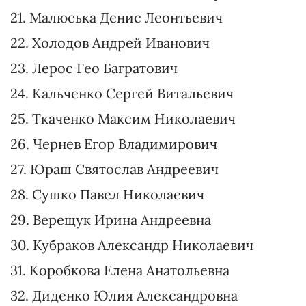
9. Ткаченко Александр Владиславович
10. Беленюк Жан Венсанович
11. Бабак Сергей Витальевич
12. Криклий Владислав Артурович
13. Шуляк Елена Алексеевна
14. Наталуха Дмитрий Андреевич
15. Ясько Елизавета Алексеевна
16. Оржель Алексей Анатольевич
17. Герус Андрей Михайлович
18. Радуцкий Михаил Борисович
19. Монастырский Денис Анатольевич
20. Гетманцев Данил Александрович