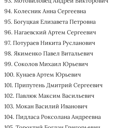
81. Пушкаренко Арсений Михайлович
82. Заблоцкий Марьян Богданович
83. Клочко Андрей Андреевич
84. Овчинникова Юлия Юрьевна
85. Мережко Александр Александрович
86. Устенко Алексей Олегович
87. Кабанов Александр Евгеньевич
88. Вениславский Федор Владимирович
89. Булах Лада Валентиновна
90. Петруняк Евгений Васильевич
91. Мариковский Александр Валерьевич
92. Федиенко Александр Павлович