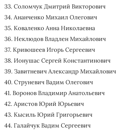
21. Малюська Денис Леонтьевич
22. Холодов Андрей Иванович
23. Лерос Гео Багратович
24. Кальченко Сергей Витальевич
25. Ткаченко Максим Николаевич
26. Чернев Егор Владимирович
27. Юраш Святослав Андреевич
28. Сушко Павел Николаевич
29. Верещук Ирина Андреевна
30. Кубраков Александр Николаевич
31. Коробкова Елена Анатольевна
32. Диденко Юлия Александровна