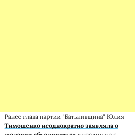
Ранее глава партии "Батькивщина" Юлия
Тимошенко неоднократно заявляла о
желании объединиться
в коалицию с