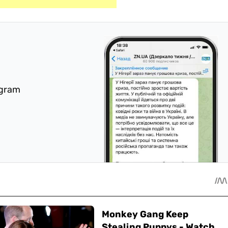
egram