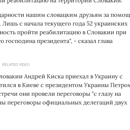
ли реабилитацию на территории Словакии.
одарности нашим словацким друзьям за помо
 Лишь с начала текущего года 52 украинских
ость пройти реабилитацию в Словакии при
 господина президента", - сказал глава
RELATED VIDEO
ловакии Андрей Киска приехал в Украину с
етился в Киеве с президентом Украины Петро
тречи они провели переговоры "с глазу на
ваны переговоры официальных делегаций двух