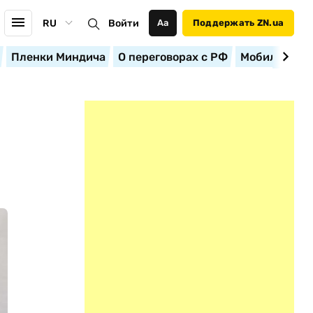
RU
Войти
Аа
Поддержать ZN.ua
Пленки Миндича
О переговорах с РФ
Мобилизация