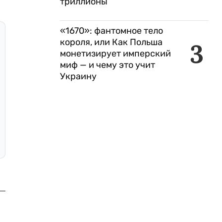
триллионы
«1670»: фантомное тело
короля, или Как Польша
3
монетизирует имперский
миф — и чему это учит
Украину