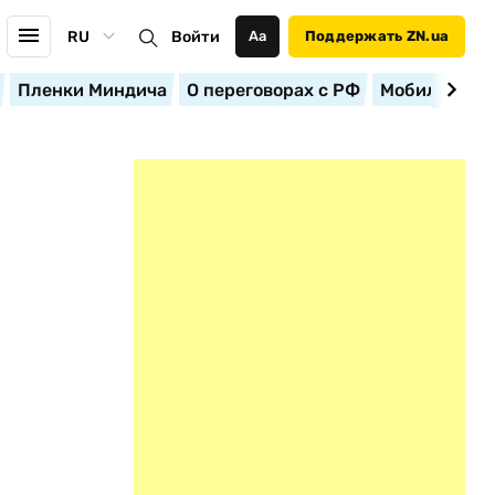
RU
Войти
Аа
Поддержать ZN.ua
Пленки Миндича
О переговорах с РФ
Мобилизация