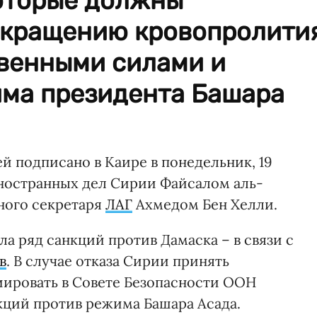
которые должны
екращению кровопролити
венными силами и
ма президента Башара
й подписано в Каире в понедельник, 19
ностранных дел Сирии Файсалом аль-
ного секретаря
ЛАГ
Ахмедом Бен Хелли.
ла ряд санкций против Дамаска – в связи с
в
. В случае отказа Сирии принять
иировать в Совете Безопасности ООН
ций против режима Башара Асада.