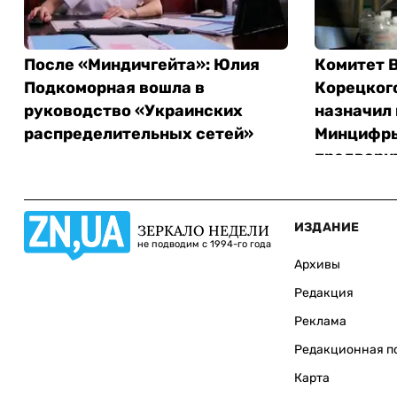
После «Миндичгейта»: Юлия
Комитет В
Подкоморная вошла в
Корецкого
руководство «Украинских
назначил 
распределительных сетей»
Минцифры
предвари
ИЗДАНИЕ
ЗЕРКАЛО НЕДЕЛИ
не подводим с 1994-го года
Архивы
Редакция
Реклама
Редакционная п
Карта