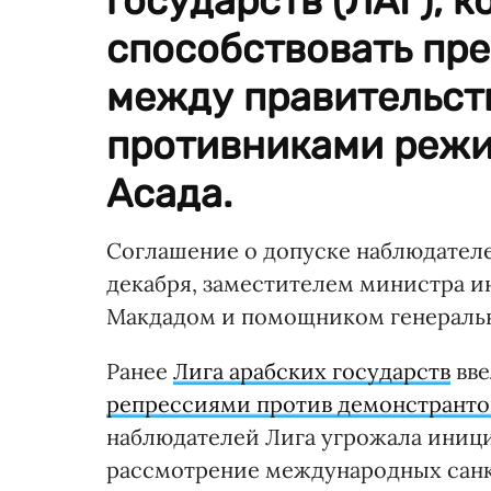
государств (ЛАГ), 
способствовать пр
между правительст
противниками режи
Асада.
Соглашение о допуске наблюдателе
декабря, заместителем министра и
Макдадом и помощником генераль
Ранее
Лига арабских государств
вве
репрессиями против демонстранто
наблюдателей Лига угрожала иниц
рассмотрение международных санк