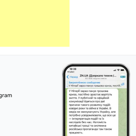
egram