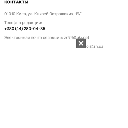
КОНТАКТЫ
01010 Киев, ул. Князей Острожских, 19/1
Телефон редакции:
+380 (44) 280-04-85
Электронная почта редакции:
zn94@ukr.net
Электронная почта службы новостей:
editor@zn.ua
СОЦСЕТИ
ПОДДЕРЖАТЬ ZN.UA
Поддержать независимую
журналистику!
ЗЕРКАЛО НЕДЕЛИ
не подводим с 1994-го года