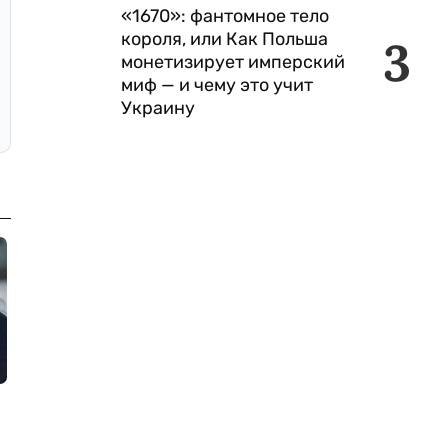
«1670»: фантомное тело
короля, или Как Польша
3
монетизирует имперский
миф — и чему это учит
Украину