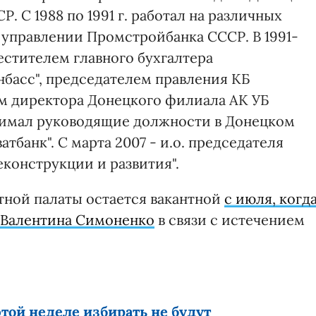
 С 1988 по 1991 г. работал на различных
управлении Промстройбанка СССР. В 1991-
местителем главного бухгалтера
басс", председателем правления КБ
ем директора Донецкого филиала АК УБ
занимал руководящие должности в Донецком
банк". С марта 2007 - и.о. председателя
конструкции и развития".
тной палаты остается вакантной
с июля, когд
 Валентина Симоненко
в связи с истечением
той неделе избирать не будут