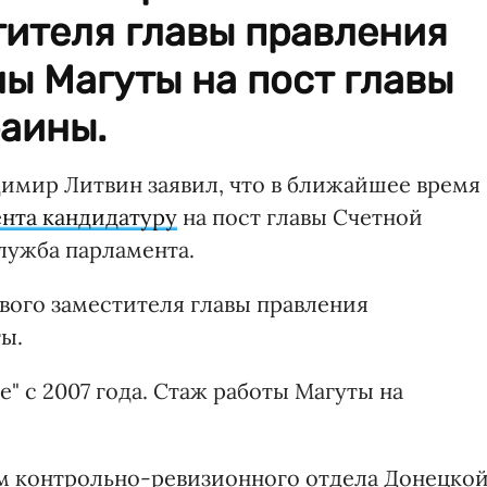
тителя главы правления
ы Магуты на пост главы
раины.
имир Литвин заявил, что в ближайшее время
ента кандидатуру
на пост главы Счетной
лужба парламента.
рвого заместителя главы правления
ы.
" с 2007 года. Стаж работы Магуты на
ром контрольно-ревизионного отдела Донецко