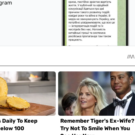
egram