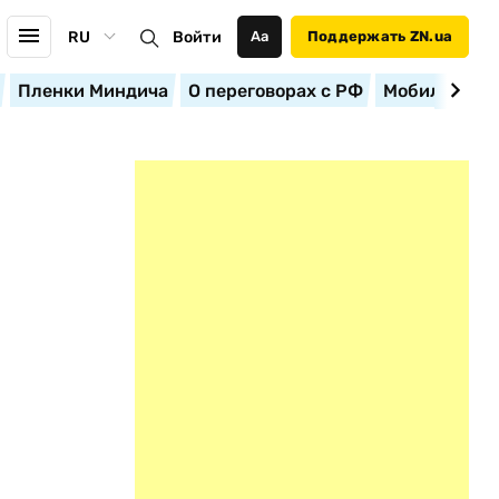
RU
Войти
Аа
Поддержать ZN.ua
Пленки Миндича
О переговорах с РФ
Мобилизация
Ь