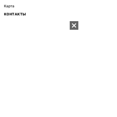
Карта
КОНТАКТЫ
01010 Киев, ул. Князей Острожских, 19/1
Телефон редакции:
+380 (44) 280-04-85
Электронная почта редакции:
zn94@ukr.net
Электронная почта службы новостей:
editor@zn.ua
СОЦСЕТИ
ПОДДЕРЖАТЬ ZN.UA
Поддержать независимую
журналистику!