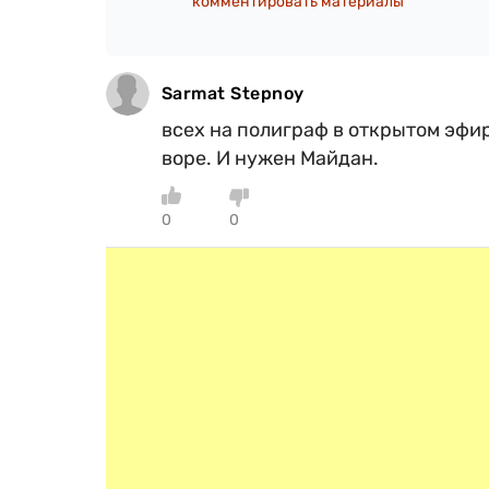
комментировать материалы
Sarmat Stepnoy
всех на полиграф в открытом эфир
воре. И нужен Майдан.
0
0