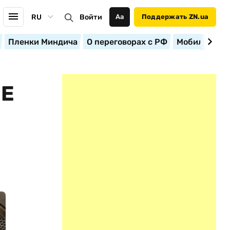
RU
Войти
Аа
Поддержать ZN.ua
Пленки Миндича
О переговорах с РФ
Мобилизация
ВЕ