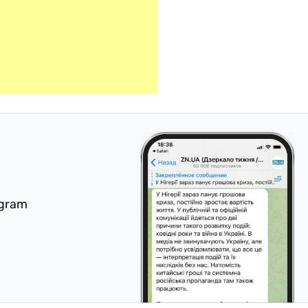
egram