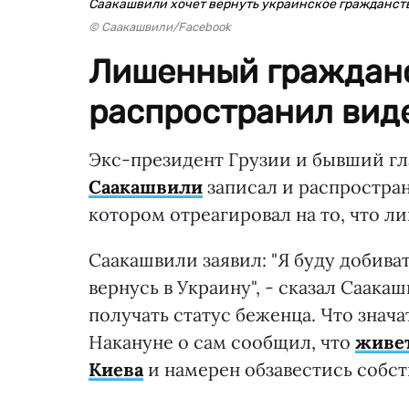
Саакашвили хочет вернуть украинское гражданст
© Саакашвили/Facebook
Лишенный гражданс
распространил вид
Экс-президент Грузии и бывший г
Саакашвили
записал и распростран
котором отреагировал на то, что л
Саакашвили заявил: "Я буду добиват
вернусь в Украину", - сказал Саака
получать статус беженца. Что знача
Накануне о сам сообщил, что
живет
Киева
и намерен обзавестись собс