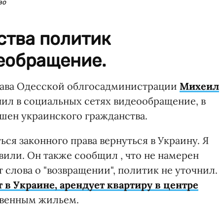
во
тва политик
еобращение.
лава Одесской облгосадминистрации
Михеил
ил в социальных сетях видеообращение, в
ишен украинского гражданства.
ься законного права вернуться в Украину. Я
швили. Он также сообщил , что не намерен
т слова о "возвращении", политик не уточнил.
 в Украине, арендует квартиру в центре
твенным жильем.