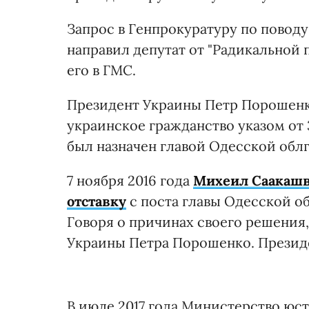
Запрос в Генпрокуратуру по повод
направил депутат от "Радикальной 
его в ГМС.
Президент Украины Петр Порошен
украинское гражданство указом от 3
был назначен главой Одесской обл
7 ноября 2016 года
Михеил Саакашв
отставку
с поста главы Одесской о
Говоря о причинах своего решения
Украины Петра Порошенко. Президе
В июле 2017 года Министерство юс