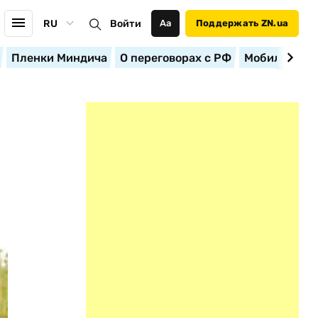
RU
Войти
Аа
Поддержать ZN.ua
Пленки Миндича
О переговорах с РФ
Мобилизация