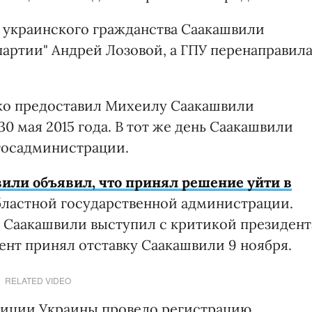
у украинского гражданства Саакашвили
партии" Андрей Лозовой, а ГПУ перенаправил
ко предоставил Михеилу Саакашвили
0 мая 2015 года. В тот же день Саакашвили
госадминистрации.
или объявил, что принял решение уйти в
бластной государственной администрации.
, Саакашвили выступил с критикой президент
нт принял отставку Саакашвили 9 ноября.
RELATED VIDEO
тиции Украины провело регистрацию