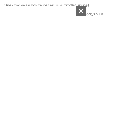
Электронная почта редакции:
zn94@ukr.net
Электронная почта службы новостей:
editor@zn.ua
СОЦСЕТИ
ПОДДЕРЖАТЬ ZN.UA
Поддержать независимую
журналистику!
ЗЕРКАЛО НЕДЕЛИ
не подводим с 1994-го года
АРХИВ
Внутренняя политика
Социальная защита
Международная политика
Зарубежная экономика