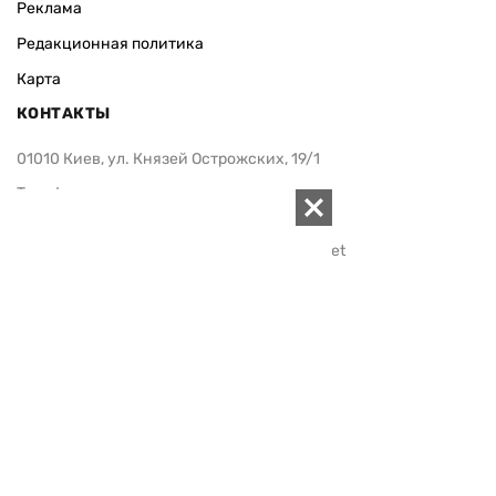
Реклама
Редакционная политика
Карта
КОНТАКТЫ
01010 Киев, ул. Князей Острожских, 19/1
Телефон редакции:
+380 (44) 280-04-85
Электронная почта редакции:
zn94@ukr.net
Электронная почта службы новостей:
editor@zn.ua
СОЦСЕТИ
ПОДДЕРЖАТЬ ZN.UA
Поддержать независимую
журналистику!