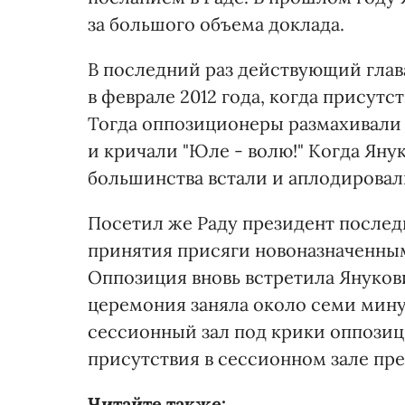
за большого объема доклада.
В последний раз действующий глав
в феврале 2012 года, когда присутс
Тогда оппозиционеры размахивали
и кричали "Юле - волю!" Когда Яну
большинства встали и аплодировали
Посетил же Раду президент последн
принятия присяги новоназначенн
Оппозиция вновь встретила Янукови
церемония заняла около семи минут
сессионный зал под крики оппозицио
присутствия в сессионном зале през
Читайте также: