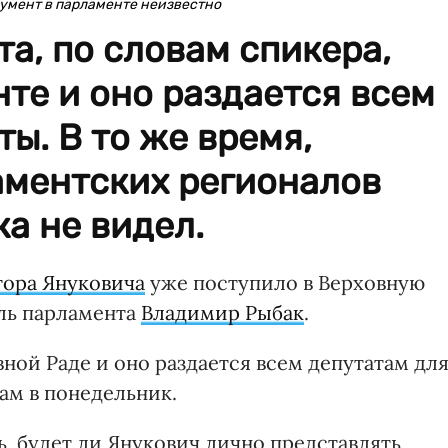
кумент в парламенте неизвестно
а, по словам спикера,
нте и оно раздается всем
ы. В то же время,
аментских регионалов
ка не видел.
тора Януковича
уже поступило в Верховную
ель парламента
Владимир Рыбак
.
вной Раде и оно раздается всем депутатам дл
там в понедельник.
ь, будет ли Янукович лично представлять