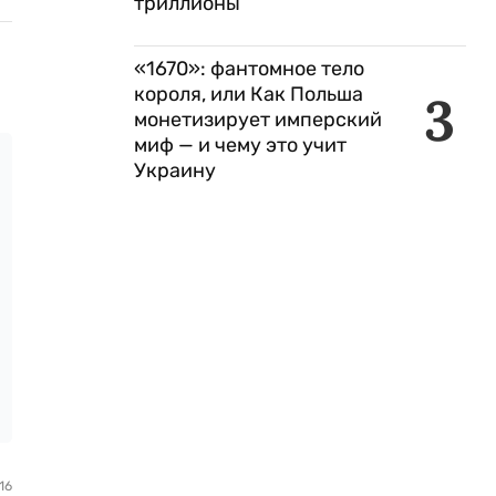
триллионы
«1670»: фантомное тело
короля, или Как Польша
3
монетизирует имперский
миф — и чему это учит
Украину
16