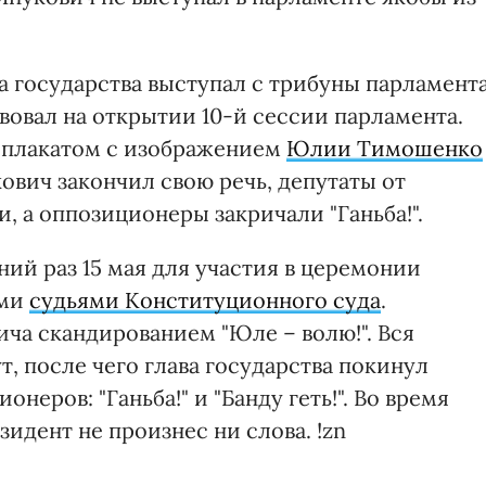
а государства выступал с трибуны парламент
твовал на открытии 10-й сессии парламента.
 плакатом с изображением
Юлии Тимошенко
кович закончил свою речь, депутаты от
, а оппозиционеры закричали "Ганьба!".
ий раз 15 мая для участия в церемонии
ыми
судьями Конституционного суда
.
ча скандированием "Юле – волю!". Вся
, после чего глава государства покинул
неров: "Ганьба!" и "Банду геть!". Во время
идент не произнес ни слова. !zn