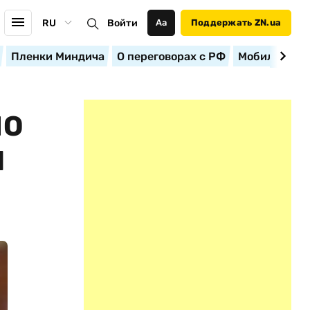
RU
Войти
Аа
Поддержать ZN.ua
Пленки Миндича
О переговорах с РФ
Мобилизация
НО
И