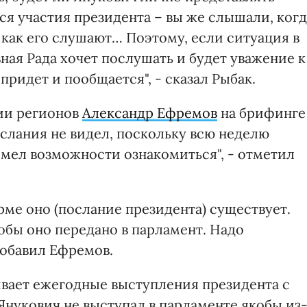
тся участия президента – вы же слышали, когд
 как его слушают… Поэтому, если ситуация в
вная Рада хочет послушать и будет уважение к
придет и пообщается", - сказал Рыбак.
ии регионов
Александр Ефремов
на брифинге
послания не видел, поскольку всю неделю
 имел возможности ознакомиться", - отметил
рме оно (послание президента) существует.
обы оно передано в парламент. Надо
 добавил Ефремов.
вает ежегодные выступления президента с
Янукович не выступал в парламенте якобы из