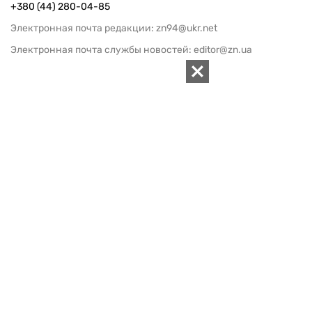
+380 (44) 280-04-85
Электронная почта редакции:
zn94@ukr.net
Электронная почта службы новостей:
editor@zn.ua
СОЦСЕТИ
ПОДДЕРЖАТЬ ZN.UA
Поддержать независимую
журналистику!
ЗЕРКАЛО НЕДЕЛИ
не подводим с 1994-го года
АРХИВ
Внутренняя политика
Социальная защита