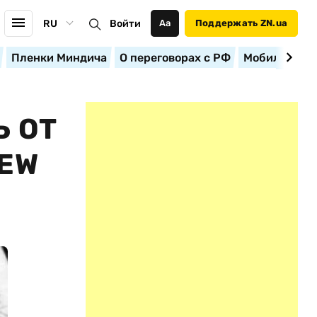
RU
Войти
Аа
Поддержать ZN.ua
Пленки Миндича
О переговорах с РФ
Мобилизация
 ОТ
EW