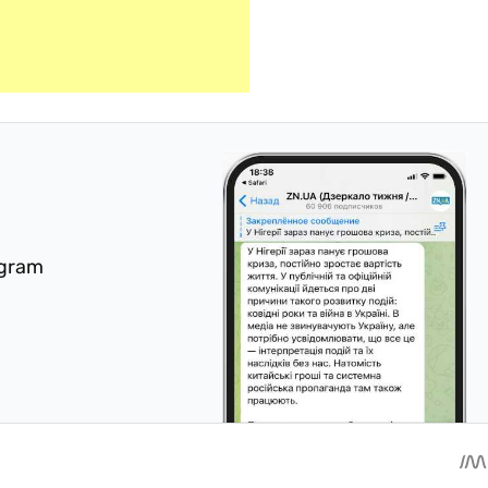
egram