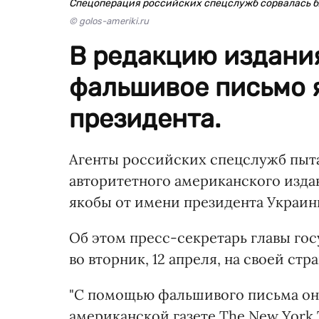
Спецоперация российских спецслужб сорвалась 
© golos-ameriki.ru
В редакцию издани
фальшивое письмо 
президента.
Агенты российских спецслужб пыта
авторитетного американского издан
якобы от имени президента Украи
Об этом пресс-секретарь главы го
во вторник, 12 апреля, на своей стр
"С помощью фальшивого письма он
американской газете The New York 