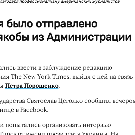
благодаря профессионализму американских журналистов
я было отправлено
якобы из Администрации
лись ввести в заблуждение редакцию
ия The New York Times, выйдя с ней на связь
ны
Петра Порошенко
.
сударства Святослав Цеголко сообщил вечеро
анице в Facebook.
и попытались организовать интервью
Times от имени президента Украины. На